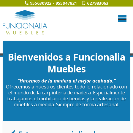
955630922 - 955947821
627983063
Menú principal
Inicio
Bienvenidos a Funcionalia
Muebles
Quiénes Somos
"Hacemos de la madera el mejor acabado."
Ofrecemos a nuestros clientes todo lo relacionado con
Qué Ofrecemos
el mundo de la carpintería de madera. Especialmente
trabajamos el mobiliario de tiendas y la realización de
muebles a medida. Siempre de forma artesanal.
Galería de Imágenes